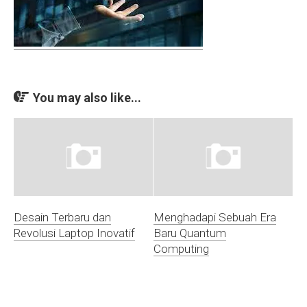
You may also like...
Desain Terbaru dan
Menghadapi Sebuah Era
Revolusi Laptop Inovatif
Baru Quantum
Computing