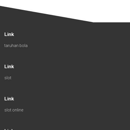
Link
taruhan bola
Link
slot
Link
slot online