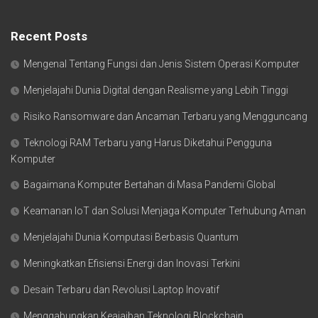
Recent Posts
Mengenal Tentang Fungsi dan Jenis Sistem Operasi Komputer
Menjelajahi Dunia Digital dengan Realisme yang Lebih Tinggi
Risiko Ransomware dan Ancaman Terbaru yang Mengguncang
Teknologi RAM Terbaru yang Harus Diketahui Pengguna
Komputer
Bagaimana Komputer Bertahan di Masa Pandemi Global
Keamanan IoT dan Solusi Menjaga Komputer Terhubung Aman
Menjelajahi Dunia Komputasi Berbasis Quantum
Meningkatkan Efisiensi Energi dan Inovasi Terkini
Desain Terbaru dan Revolusi Laptop Inovatif
Menggabungkan Keajaiban Teknologi Blockchain